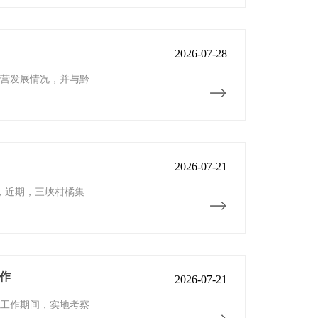
2026-07-28
经营发展情况，并与黔
2026-07-21
，近期，三峡柑橘集
作
2026-07-21
社工作期间，实地考察