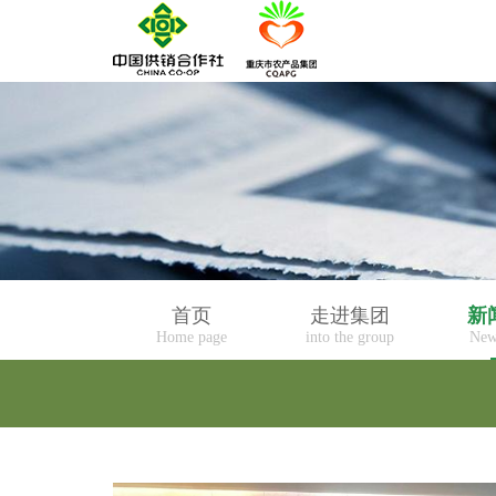
首页
走进集团
新
Home page
into the group
New