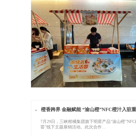
商城，并同步
橙香跨界 金融赋能 “渝山橙”NFC橙汁入驻
7月29日，三峡柑橘集团旗下明星产品“渝山橙”N
荟”线下主题展销活动。此次合作...